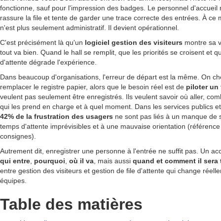
fonctionne, sauf pour l'impression des badges. Le personnel d'accueil
rassure la file et tente de garder une trace correcte des entrées. À ce
n'est plus seulement administratif. Il devient opérationnel.
C'est précisément là qu'un
logiciel gestion des visiteurs
montre sa v
tout va bien. Quand le hall se remplit, que les priorités se croisent et
d'attente dégrade l'expérience.
Dans beaucoup d'organisations, l'erreur de départ est la même. On ch
remplacer le registre papier, alors que le besoin réel est de
piloter un 
veulent pas seulement être enregistrés. Ils veulent savoir où aller, co
qui les prend en charge et à quel moment. Dans les services publics e
42% de la frustration des usagers
ne sont pas liés à un manque de s
temps d'attente imprévisibles et à une mauvaise orientation (référence
consignes).
Autrement dit, enregistrer une personne à l'entrée ne suffit pas. Un ac
qui entre
,
pourquoi
,
où il va
, mais aussi
quand et comment il sera t
entre gestion des visiteurs et gestion de file d'attente qui change réell
équipes.
Table des matières