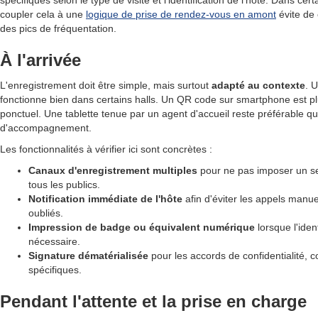
spécifiques selon le type de visite et l'identification de l'hôte. Dans ce
coupler cela à une
logique de prise de rendez-vous en amont
évite de 
des pics de fréquentation.
À l'arrivée
L'enregistrement doit être simple, mais surtout
adapté au contexte
. 
fonctionne bien dans certains halls. Un QR code sur smartphone est plu
ponctuel. Une tablette tenue par un agent d'accueil reste préférable qu
d'accompagnement.
Les fonctionnalités à vérifier ici sont concrètes :
Canaux d'enregistrement multiples
pour ne pas imposer un s
tous les publics.
Notification immédiate de l'hôte
afin d'éviter les appels manuel
oubliés.
Impression de badge ou équivalent numérique
lorsque l'ident
nécessaire.
Signature dématérialisée
pour les accords de confidentialité, 
spécifiques.
Pendant l'attente et la prise en charge