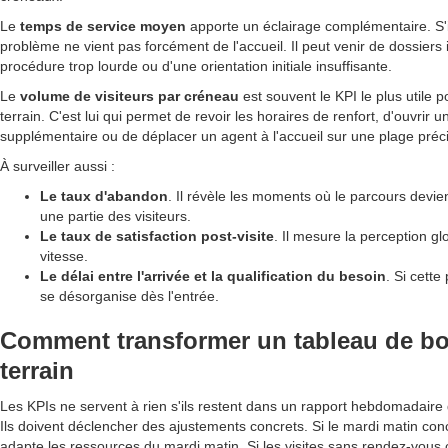
Le
temps de service moyen
apporte un éclairage complémentaire. S'
problème ne vient pas forcément de l'accueil. Il peut venir de dossiers
procédure trop lourde ou d'une orientation initiale insuffisante.
Le
volume de visiteurs par créneau
est souvent le KPI le plus utile 
terrain. C'est lui qui permet de revoir les horaires de renfort, d'ouvrir 
supplémentaire ou de déplacer un agent à l'accueil sur une plage préc
À surveiller aussi :
Le taux d'abandon
. Il révèle les moments où le parcours devie
une partie des visiteurs.
Le taux de satisfaction post-visite
. Il mesure la perception g
vitesse.
Le délai entre l'arrivée et la qualification du besoin
. Si cette 
se désorganise dès l'entrée.
Comment transformer un tableau de bo
terrain
Les KPIs ne servent à rien s'ils restent dans un rapport hebdomadaire 
Ils doivent déclencher des ajustements concrets. Si le mardi matin con
adapte les ressources du mardi matin. Si les visites sans rendez-vou