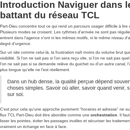
Introduction Naviguer dans 
battant du réseau TCL
Part-Dieu concentre tout ce qui rend un parcours usager difficile à lire
Plusieurs modes se croisent. Les rythmes d'arrivée ne sont pas réguli
entrent dans l'agence n'ont ni les mêmes motifs, ni le même niveau d
degré d'urgence.
Sur un site comme celui-là, la frustration naît moins du volume brut 
visibilité. Si l'on ne sait pas si l'on sera reçu vite, si l'on ne sait pas 
l'on ne sait pas si sa demande relève du guichet ou d'un autre canal, l'
plus longue qu'elle ne l'est réellement.
Dans un hub dense, la qualité perçue dépend souvent
choses simples. Savoir où aller, savoir quand venir, s
sur soi.
C'est pour cela qu'une approche purement “horaires et adresse” ne suf
flux TCL Part-Dieu doit être abordée comme une
orchestration
. Il fau
lisser les pointes, éviter les passages inutiles et sécuriser les traiteme
vraiment un échange en face à face.