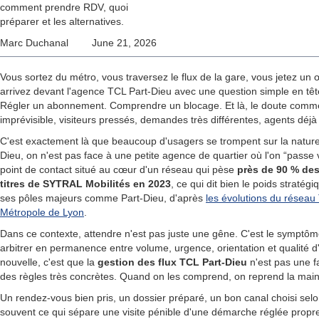
comment prendre RDV, quoi
préparer et les alternatives.
Marc Duchanal
June 21, 2026
Vous sortez du métro, vous traversez le flux de la gare, vous jetez un œ
arrivez devant l'agence TCL Part-Dieu avec une question simple en tête
Régler un abonnement. Comprendre un blocage. Et là, le doute commen
imprévisible, visiteurs pressés, demandes très différentes, agents déjà s
C'est exactement là que beaucoup d'usagers se trompent sur la nature
Dieu, on n'est pas face à une petite agence de quartier où l'on “passe 
point de contact situé au cœur d'un réseau qui pèse
près de 90 % des
titres de SYTRAL Mobilités en 2023
, ce qui dit bien le poids straté
ses pôles majeurs comme Part-Dieu, d'après
les évolutions du réseau
Métropole de Lyon
.
Dans ce contexte, attendre n'est pas juste une gêne. C'est le symptôm
arbitrer en permanence entre volume, urgence, orientation et qualité d
nouvelle, c'est que la
gestion des flux TCL Part-Dieu
n'est pas une fa
des règles très concrètes. Quand on les comprend, on reprend la mai
Un rendez-vous bien pris, un dossier préparé, un bon canal choisi selo
souvent ce qui sépare une visite pénible d'une démarche réglée propr