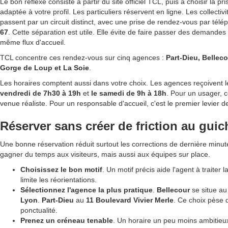
Le bon réflexe consiste à partir du site officiel TCL, puis à choisir la p
adaptée à votre profil. Les particuliers réservent en ligne. Les collectivi
passent par un circuit distinct, avec une prise de rendez-vous par tél
67
. Cette séparation est utile. Elle évite de faire passer des demandes 
même flux d'accueil.
TCL concentre ces rendez-vous sur cinq agences :
Part-Dieu, Bellec
Gorge de Loup et La Soie
.
Les horaires comptent aussi dans votre choix. Les agences reçoivent l
vendredi de 7h30 à 19h
et
le samedi de 9h à 18h
. Pour un usager, 
venue réaliste. Pour un responsable d'accueil, c'est le premier levier d
Réserver sans créer de friction au guic
Une bonne réservation réduit surtout les corrections de dernière minute.
gagner du temps aux visiteurs, mais aussi aux équipes sur place.
Choisissez le bon motif
. Un motif précis aide l'agent à traiter 
limite les réorientations.
Sélectionnez l'agence la plus pratique
.
Bellecour
se situe a
Lyon
.
Part-Dieu
au
11 Boulevard Vivier Merle
. Ce choix pèse 
ponctualité.
Prenez un créneau tenable
. Un horaire un peu moins ambitieux