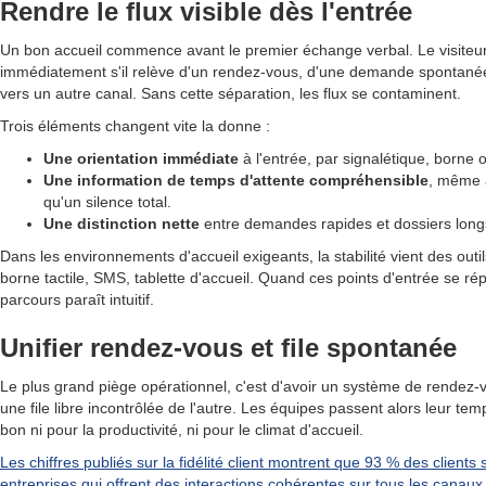
Rendre le flux visible dès l'entrée
Un bon accueil commence avant le premier échange verbal. Le visiteu
immédiatement s'il relève d'un rendez-vous, d'une demande spontanée
vers un autre canal. Sans cette séparation, les flux se contaminent.
Trois éléments changent vite la donne :
Une orientation immédiate
à l'entrée, par signalétique, borne 
Une information de temps d'attente compréhensible
, même a
qu'un silence total.
Une distinction nette
entre demandes rapides et dossiers long
Dans les environnements d'accueil exigeants, la stabilité vient des out
borne tactile, SMS, tablette d'accueil. Quand ces points d'entrée se ré
parcours paraît intuitif.
Unifier rendez-vous et file spontanée
Le plus grand piège opérationnel, c'est d'avoir un système de rendez-v
une file libre incontrôlée de l'autre. Les équipes passent alors leur temp
bon ni pour la productivité, ni pour le climat d'accueil.
Les chiffres publiés sur la fidélité client montrent que 93 % des clients 
entreprises qui offrent des interactions cohérentes sur tous les canaux